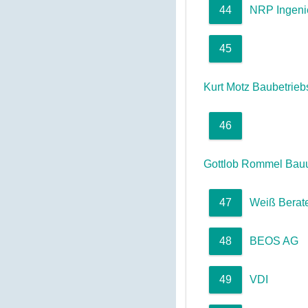
44
NRP Ingeni
45
Kurt Motz Baubetrie
46
Gottlob Rommel Ba
47
Weiß Berat
48
BEOS AG
49
VDI