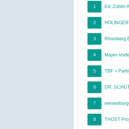
1
Ed. Züblin 
2
HOLINGER 
3
Rhomberg 
4
Mayer-Vorfe
5
TBF + Part
6
DR. SCHÜ
7
weisenburg
8
THOST Pro