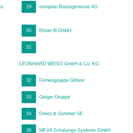
o.
29
innoplan Bauingenieure AG
30
Röser III GmbH
31
LEONHARD WEISS GmbH & Co. KG
32
Firmengruppe Gfrörer
33
Geiger Gruppe
34
Drees & Sommer SE
36
MEVA Schalungs-Systeme GmbH