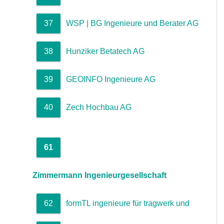
37
WSP | BG Ingenieure und Berater AG
38
Hunziker Betatech AG
39
GEOINFO Ingenieure AG
40
Zech Hochbau AG
61
Zimmermann Ingenieurgesellschaft
62
formTL ingenieure für tragwerk und