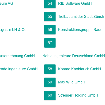
eure AG
54
RIB Software GmbH
55
Tiefbauamt der Stadt Zürich
bsges. mbH & Co.
56
Konstruktionsgruppe Bauen
57
uunternehmung GmbH
Nabla Ingenieure Deutschland GmbH
ende Ingenieure GmbH
58
Konrad Knoblauch GmbH
59
Max Wild GmbH
60
Strenger Holding GmbH