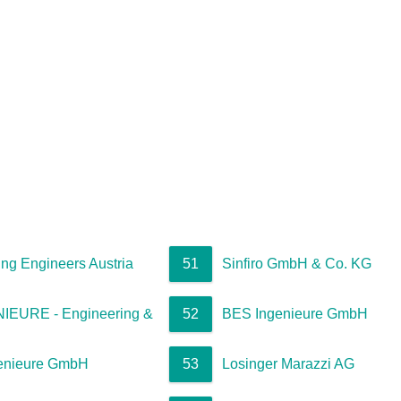
ing Engineers Austria
51
Sinfiro GmbH & Co. KG
IEURE - Engineering &
52
BES Ingenieure GmbH
enieure GmbH
53
Losinger Marazzi AG