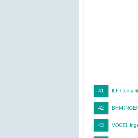
41
ILF Consult
42
BHM INGEN
43
VOGEL Ing