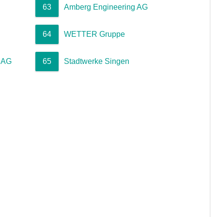
63
Amberg Engineering AG
64
WETTER Gruppe
 AG
65
Stadtwerke Singen