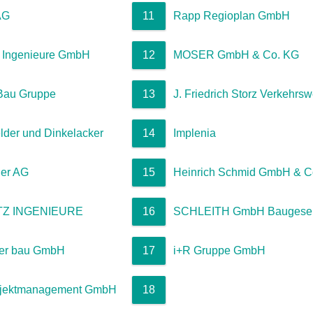
AG
11
Rapp Regioplan GmbH
Ingenieure GmbH
12
MOSER GmbH & Co. KG
Bau Gruppe
13
J. Friedrich Storz Verkehr
lder und Dinkelacker
14
Implenia
ner AG
15
Heinrich Schmid GmbH & C
TZ INGENIEURE
16
SCHLEITH GmbH Baugesell
er bau GmbH
17
i+R Gruppe GmbH
jektmanagement GmbH
18