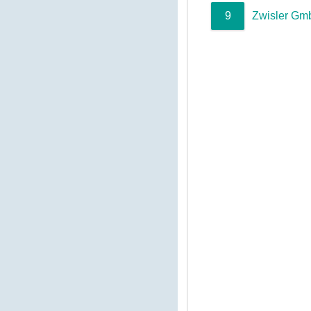
9
Zwisler G