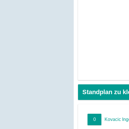
Standplan zu kl
0
Kovacic In