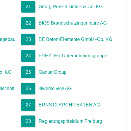
21
Georg Reisch GmbH & Co. KG
22
BIQS Brandschutzingenieure AG
swegebau
23
BE Beton-Elemente GmbH+Co. KG
24
FREYLER Unternehmensgruppe
o. KG
25
Ganter Group
schaft
26
illwerke vkw AG
27
ERNST2 ARCHITEKTEN AG
28
Regierungspräsidium Freiburg