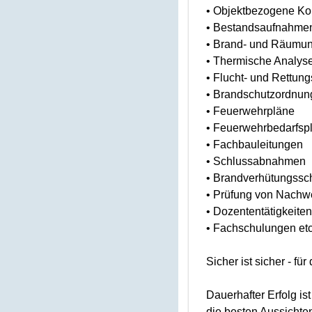
• Objektbezogene Ko
• Bestandsaufnahme
• Brand- und Räumun
• Thermische Analys
• Flucht- und Rettun
• Brandschutzordnun
• Feuerwehrpläne
• Feuerwehrbedarfsp
• Fachbauleitungen
• Schlussabnahmen
• Brandverhütungss
• Prüfung von Nachw
• Dozententätigkeiten
• Fachschulungen etc
Sicher ist sicher - f
Dauerhafter Erfolg i
die besten Aussichte