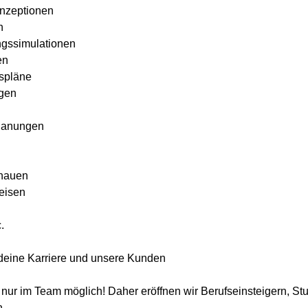
nzeptionen
n
gssimulationen
en
gspläne
gen
lanungen
chauen
eisen
.
ür deine Karriere und unsere Kunden
st nur im Team möglich! Daher eröffnen wir Berufseinsteigern,
n.