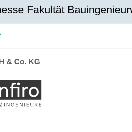
esse Fakultät Bauingenieu
r
H & Co. KG