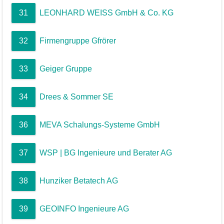
31
LEONHARD WEISS GmbH & Co. KG
32
Firmengruppe Gfrörer
33
Geiger Gruppe
34
Drees & Sommer SE
36
MEVA Schalungs-Systeme GmbH
37
WSP | BG Ingenieure und Berater AG
38
Hunziker Betatech AG
39
GEOINFO Ingenieure AG