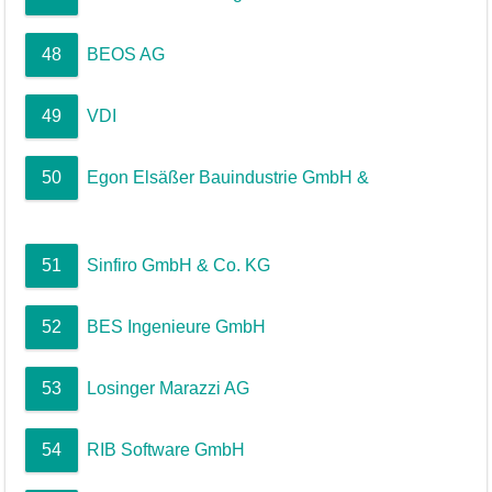
48
BEOS AG
49
VDI
50
Egon Elsäßer Bauindustrie GmbH &
51
Sinfiro GmbH & Co. KG
52
BES Ingenieure GmbH
53
Losinger Marazzi AG
54
RIB Software GmbH