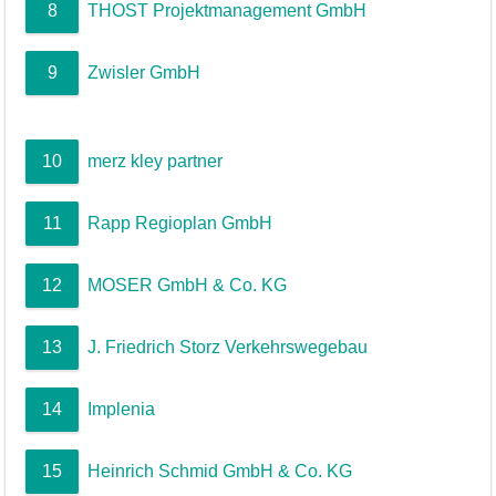
8
THOST Projektmanagement GmbH
9
Zwisler GmbH
10
merz kley partner
11
Rapp Regioplan GmbH
12
MOSER GmbH & Co. KG
13
J. Friedrich Storz Verkehrswegebau
14
Implenia
15
Heinrich Schmid GmbH & Co. KG