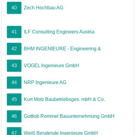
40
Zech Hochbau AG
41
ILF Consulting Engineers Austria
42
BHM INGENIEURE - Engineering &
43
VOGEL Ingenieure GmbH
44
NRP Ingenieure AG
45
Kurt Motz Baubetriebsges. mbH & Co.
46
Gottlob Rommel Bauunternehmung GmbH
47
Weiß Beratende Ingenieure GmbH