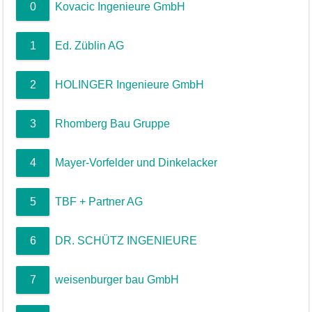
0
Kovacic Ingenieure GmbH
1
Ed. Züblin AG
2
HOLINGER Ingenieure GmbH
3
Rhomberg Bau Gruppe
4
Mayer-Vorfelder und Dinkelacker
5
TBF + Partner AG
6
DR. SCHÜTZ INGENIEURE
7
weisenburger bau GmbH