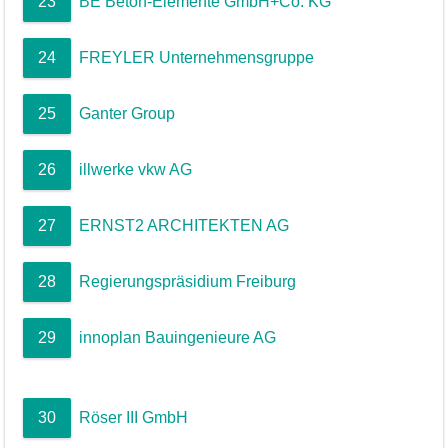
23
BE Beton-Elemente GmbH+Co. KG
24
FREYLER Unternehmensgruppe
25
Ganter Group
26
illwerke vkw AG
27
ERNST2 ARCHITEKTEN AG
28
Regierungspräsidium Freiburg
29
innoplan Bauingenieure AG
30
Röser III GmbH